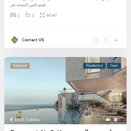
فينتو العين السخنة تجر
...
2
1
1
60 m
Contact US
Featured
Residential
Open
Ain El-Sokhna
6