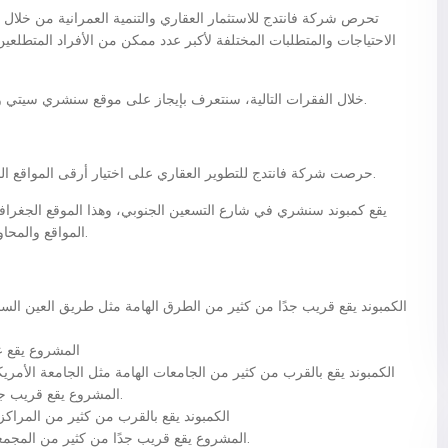
تحرص شركة فانتدج للاستثمار العقاري والتنمية العمرانية من خلال 
الاحتياجات والمتطلبات المختلفة لأكبر عدد ممكن من الأفراد المتطلع
خلال الفقرات التالية، سنتعرف بإيجاز على موقع سنشري سيتي ومساحات الوحدات وأسعارها وأنظمة الدفع والتقسيط.
حرصت شركة فانتدج للتطوير العقاري على اختيار أرقى المواقع الجغرافية في قلب القاهرة الجديدة لإنشاء هذا الكمبوند.
يقع كمبوند سنشري في شارع التسعين الجنوبي، وهذا الموقع الجغرافي
المواقع والمحاور والمشروعات في التجمع الخامس والقاهرة الجديدة.
الكمبوند يقع قريب جدًا من كثير من الطرق الهامة مثل طريق العين ال
المشروع يقع على بعد 30 دقيقة فقط من
الكمبوند يقع بالقرب من كثير من الجامعات الهامة مثل الجامعة الأمريكي
المشروع يقع قريب جدًا من العاصمة الإدارية الجديدة (فقط 15 دقيقة).
الكمبوند يقع بالقرب من كثير من المراكز
المشروع يقع قريب جدًا من كثير من المجمعات الراقية مثل هايد بارك وزيد إيست وبالم هيلز.