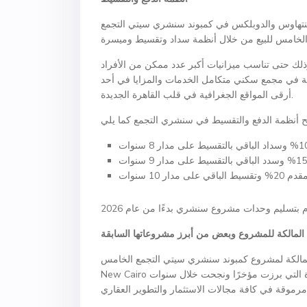
البنتهاوس والدوبلكس في كمبوند سنشري سيتي التجمع
لك حتى تناسب ميزانيات أكبر عدد ممكن من الأفراد
ية في مجمع سكني متكامل الخدمات والمزايا في أحد
أرقى المواقع الجغرافية في قلب القاهرة الجديدة.
المالكة للمشروع وبعض من أبرز مشروعاتها السابقة
ة لمشروع كمبوند سنشري سيتي التجمع الخامس Century City
New Cairo وهي إحدى أبرز شركات الاستثمار والتنمية العقارية المصرية الواعدة التي برزت مؤخرًا ونجحت خلال سنوات