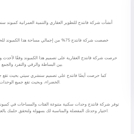
خصصت شركة فانتدج 75% من إجمالي مساحة هذا ال
حرصت شركة فانتدج العقارية على تصميم هذا الكمبوند وفقًا لأحدث وأ
بين البساطة والرقي والتفرد والجمع في نفس الوقت بين التصميمات العصرية والكلاسيكية.
كما حرصت أيضًا فانتدج على تصميم سنشري سيتي بحيث تقع جمي
الخضراء، وبحيث تقع جميع الوحدات قريبة من جميع الخدمات والمزايا في أجزاء الكمبوند.
توفر شركة فانتدج وحدات سكنية متنوعة الفئات والمساحات في كمبو
اختيار وحدتك المفضلة والمناسبة لك بسهولة ولتحقق حلمك بالعيش في مجمع سكني راقي متكامل الخدمات والمزايا.