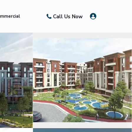
Call Us Now
mmercial