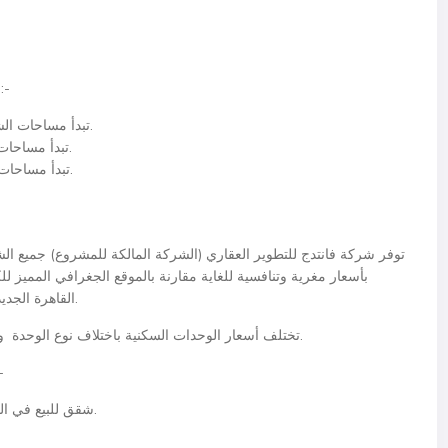
ويمكننا أن نوضح مساحات الوحدات في نقاط كما يلي:-
تبدأ مساحات الشقق الفاخرة من 98 متر2 وتصل حتى 142 متر2.
تبدأ مساحات الدوبلكس من 162 متر2 وتصل حتى 250 متر2.
تبدأ مساحات البنتهاوس من 248 متر2 وتصل حتى 350 متر2.
توفر شركة فانتدج للتطوير العقاري (الشركة المالكة للمشروع) جميع ا
بأسعار مغرية وتنافسية للغاية مقارنة بالموقع الجغرافي المميز ل
القاهرة الجديدة وبما يوفره هذا المشروع من مزايا عديدة ومتكاملة.
تختلف أسعار الوحدات السكنية باختلاف نوع الوحدة وموقعها داخل الكمبوند واختلاف نظام الدفع والتقسيط.
نوضح أسعار سنشري سيتي
شقق للبيع في التجمع الخامس بسعر يبدأ من 1.35 مليون جنيه مصري.