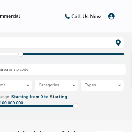
Call Us Now
mmercial
oms
Categories
Types
Starting from 0 to Starting
range:
100.000.000