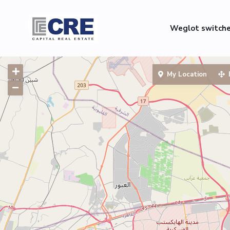
Weglot switch
My Location