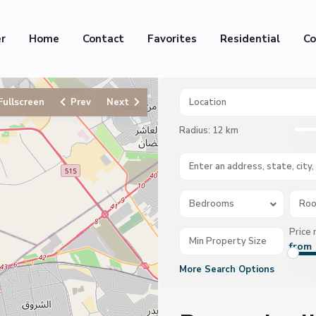
er
Home
Contact
Favorites
Residential
Co
Fullscreen
Prev
Next
Radius:
12 km
Bedrooms
Ro
Price 
from 
More Search Options