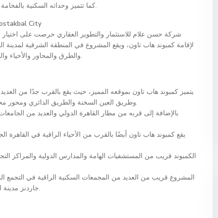
كما تتميز وحداته السكنية بالفخامة والجمال، وتتوفر بأسعار مغرية وأنظمة سداد ميسرة.
stakbal City
شركة حسن علام للاستثمار والتطوير العقاري حرصت على اختيار أح
لإقامة كمبوند هاب تاون، ويقع المشروع في المنطقة الشرقية لمدينة ال
والطرق والمحاور والأحياء والخدمات والمزايا في القاهرة الجديدة ومدينة المستقبل.
يتميز كمبوند هاب تاون بموقعه المميز، حيث يقع بالقرب جدًا من العد
وطريق العين السخنة والطريق الدائري ومحور محمد نجيب ومحور الأمل وشارع التسعين الشمالي.
بالإضافة إلى قربه من مطار القاهرة الدولي والعديد من الجامعات ا
يقع كمبوند هاب تاون أيضًا بالقرب من الأحياء الراقية في القاهرة 
المشروع قريب من العديد من المجمعات السكنية الراقية في التجمع الخ
جاردنز مدينة المستقبل وميفيدا وأوديسيا صبور مدينة المستقبل.