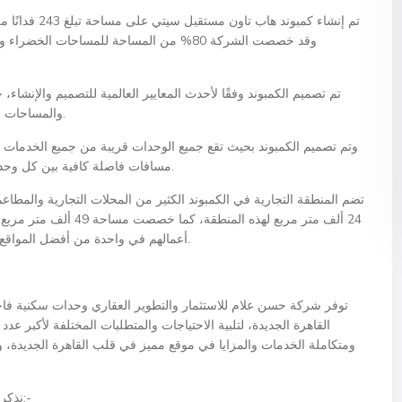
تم إنشاء كمبون
وقد خصصت الشركة 80% من المساحة للمساحات ا
والمساحات الخضراء والبحيرات الصناعية في جميع أجزاء الكمبوند.
مسافات فاصلة كافية بين كل وحدة وأخرى لتزويد السكان بالخصوصية والهدوء اللازمين.
تضم المنطقة التجارية في الكمبوند الكثير من المحلات التجارية وال
24 ألف متر مربع لهذه المن
أعمالهم في واحدة من أفضل المواقع الجغرافية في قلب القاهرة الجديدة بمدينة المستقبل.
توفر شركة حسن علام للاستثمار والتطوير العقاري وحدات سكنية فاخ
القاهرة الجديدة، لتلبية الاحتياجات والمتطلبات المختلفة لأكبر عد
ومتكاملة الخدمات والمزايا في موقع مميز في قلب القاهرة الجديدة، 
نذكر فئات الوحدات السكنية في كمبوند هاب تاون كما يلي:-