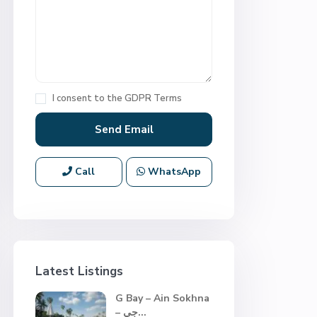
I consent to the
GDPR Terms
Call
WhatsApp
Latest Listings
G Bay – Ain Sokhna
– جي...