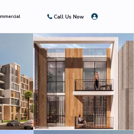
Call Us Now
mmercial