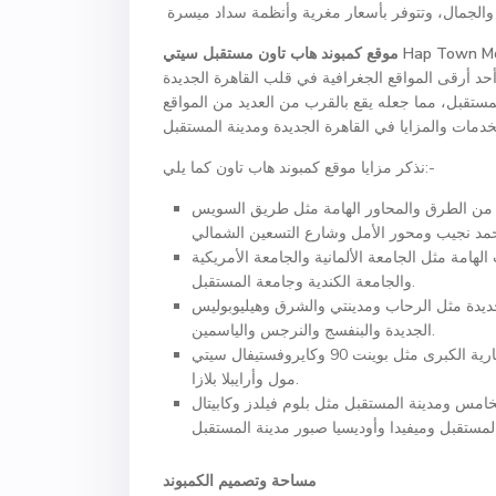
Hap Town Mo
موقع كمبوند هاب تاون مستقبل سيتي
د أرقى المواقع الجغرافية في قلب القاهرة الجديدة
مستقبل، مما جعله يقع بالقرب من العديد من المواقع
نذكر مزايا موقع كمبوند هاب تاون كما يلي:-
يد من الطرق والمحاور الهامة مثل طريق السويس
لهامة مثل الجامعة الألمانية والجامعة الأمريكية
والجامعة الكندية وجامعة المستقبل.
الجديدة مثل الرحاب ومدينتي والشرق وهيليوبوليس
الجديدة والبنفسج والنرجس والياسمين.
الكمبوند قريب من المستشفيات الهامة والمدارس الدولية والمراكز التجارية الكبرى مثل بوينت 90 وكايروفستيفال سيتي
مول وأرايبلا بلازا.
امس ومدينة المستقبل مثل بلوم فيلدز وكابيتال
مساحة وتصميم الكمبوند