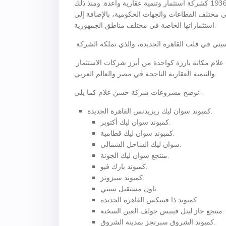
تأسست شركة حسن علام للمقاولات والاستثمار والتنمية العقارية عام 1936 كشركة استثمار وتنمية عقارية واعدة. ومنذ ذلك
في مختلف القطاعات والجهات الحكومية، بالإضافة إلى
استثماراتها الخاصة في مختلف مناطق الجمهورية.
وبفضل سجلها الطويل في الاستثمار والتطوير العقاري، احتلت حسن علام مكانة بارزة كواحدة من أبرز شركات الاستثمار
والتنمية العقارية الناجحة في مصر والعالم العربي.
نوضح مشروعات شركة حسن علام كما يلي:-
كمبوند سوان ليك ريزيدنس القاهرة الجديدة.
كمبوند سوان ليك أكتوبر.
كمبوند سوان ليك قطامية.
سوان ليك الساحل الشمالي.
منتجع سوان ليك الجونة.
كمبوند بارك فيو.
كمبوند سيزونز.
تاون مستقبل سيتي.
كمبوند ذا فينيكس القاهرة الجديدة.
منتجع جاز ليتل فينيس جولف العين السخنة.
كمبوند الشروق سبرنجز بمدينة الشروق.