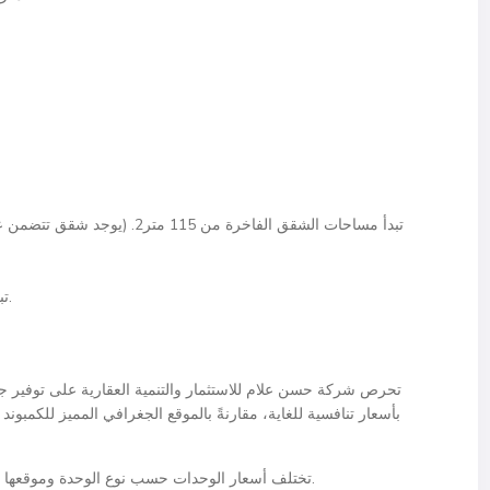
تبدأ مساحات التاون هاوس والفيلات من 240 متر2.
تحرص شركة حسن علام للاستثمار والتنمية العقارية على توفير جمي
بأسعار تنافسية للغاية، مقارنةً بالموقع الجغرافي المميز للكمبو
تختلف أسعار الوحدات حسب نوع الوحدة وموقعها داخل الكمبوند ونظام الدفع والتقسيط المختلف المتاح.