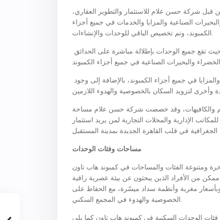
د هاب تاون مستقبل سيتي على مساحة تبلغ 243 فدانًا من قبل شركة حسن علام للاستثمار والتطوير العقاري،
لخضراء والبحيرات الصناعية والمزايا والخدمات في جميع أجزاء
الكمبوند، وتم تخصيص الباقي للوحدات والإنشاءات.
تم تصميم الكمبوند وفقًا لأحدث المعايير العالمية للتصميم والإنشاء، حيث تقع جميع الوحدات بإطلالة مباشرة على الحدائق
وتم تصميم الكمبوند بحيث تقع جميع الوحدات قريبة من جميع الخدمات والمزايا في جميع أجزاء الكمبوند، بالإضافة إلى وجود
مطاعم والكافيهات، وقد خصصت شركة حسن علام مساحة
طقة، كما خصصت مساحة 49 ألف متر مربع للمكاتب الإدارية والمحلات التجارية لمن يريد استثمار
مساحات وفئات الوحدات
رة ومتنوعة الفئات والمساحات في كمبوند هاب تاون
د ممكن من الأفراد الذين يبحثون عن بيئة عصرية راقية
وبأسعار مغرية وأنظمة سداد ميسّرة، مع الحفاظ على
الخصوصية والهدوء في المجمع السكني.