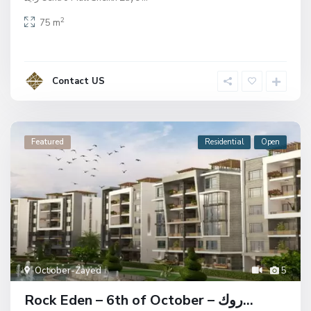
2
75 m
Contact US
Featured
Residential
Open
October-Zayed
5
Rock Eden – 6th of October – روك...