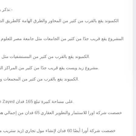
نذكر بعض مزايا موقع كمبوند زيد ويست في نقاط كما يلي:-
الكمبوند يقع بالقرب من كثير من المحاور والطرق الهامة كالطريق ال
المشروع يقع قريب جدًا من كثير من الجامعات مثل جامعة مصر للعلوم وا
الكمبوند يقع بالقرب من كثير من المستشفيات مثل مستشفى دار الفؤاد ومستشفى الشيخ زايد التخصصي.
مشروع زيد ويست يقع قريب جدًا من كثير من المراكز التجارية الهامة مثل مول العرب وهايبر وان وأركان بلازا.
الكمبوند يقع بالقرب من كثير من المجمعات والأحياء السكنية الراقية مثل سوديك وإعمار وبالم هيلز.
يقع مشروع زيد ويست الشيخ زايد Zed West Sheikh Zayed على مساحة كبيرة تبلغ 165 فدان.
خصصت شركة اورا للاستثمار والتطو
خصصت شركة أورا أيضًا 60 فدان لإنشاء مول تجاري