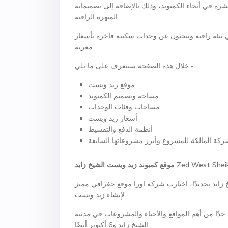
شرة في أنحاء الكمبوند، وذلك بالإضافة إلى تصميماته
المبهرة الراقية.
في بيئة راقية ويبحثون عن وحدات سكنية فاخرة بأسعار
مغرية.
خلال هذه الصفحة سنتعرف على ما يلي:-
موقع زيد ويست
مساحة وتصميم الكمبوند
مساحات وفئات الوحدات
أسعار زيد ويست
أنظمة الدفع والتقسيط
ركة المالكة للمشروع وأبرز مشروعاتها السابقة
Zed West Shei
موقع كمبوند زيد ويست الشيخ زايد
زايد تحديدًا، اختارت شركة اورا موقع جغرافي مميز
لإنشاء زيد ويست.
 جدًا من أهم المواقع والأحياء والمشروعات في مدينة
الشيخ زايد و6 أكتوبر أيضًا.