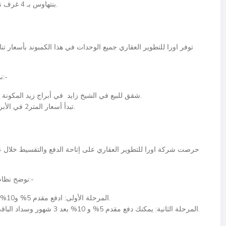
بنتهاوس بـ 4 غرف نوم بمساحات تبدأ من 227 م² وتصل إلى 231 م².
توفر اورا للتطوير العقاري جميع الوحدات في هذا الكمبوند بأسعار تنا
نذكر أسعار كمبوند زيد ويست في نقاط بإيجاز كما يلي:-
شقق للبيع في الشيخ زايد في أبراج زيد المكونة من 10 أدوار بسعر يبدأ من 20,000 جنيه مصري.
تبدأ أسعار المتر2 في الأبراج المكونة من 20 دورمن 26,000 جنيه مصري.
حرصت شركة اورا للتطوير العقاري على إتاحة الدفع والتقسيط خلال ع
نوضح نظام الدفع والتقسيط لأبراج زيد ويست في نقاط كما يلي:-
المرحلة الأولى: ادفع مقدم 5% و10% بعد 3 شهور وتقسيط الباقي على مدار 7 سنوات.
المرحلة الثانية: يمكنك دفع مقدم 5% و 10% بعد 3 شهور وسداد الباقي على هيئة أقساط متساوية على مدار 8 سنوات.