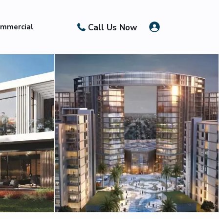
Call Us Now
mmercial