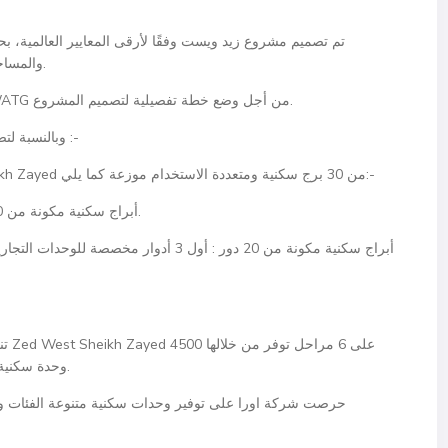
تم تصميم مشروع زيد ويست وفقًا لأرقى المعايير العالمية، ب
والمساحات الخضراء والبحيرات الصناعية في أجزاء المشروع.
لتصميم هذا المشروع، استعانت شركة اورا بشركة WATG من أجل وضع خطة تفصيلية لتصميم المشروع.
وبالنسبة لتصميم زيد ويست، فالمشروع يتكون من 30 برج سكني :-
يتكون كمبوند زيد ويست الشيخ زايد Zed West Sheikh Zayed من 30 برج سكنية ومتعددة الاستخدام موزعة كما يلي:-
أبراج سكنية مكونة من 10 أدوار : تضم وحدات سكنية فقط متنوعة المساحات.
أبراج سكنية مكونة من 20 دور : أول 3 أدوار
تنف
وحدة سكنية مميزة كاملة التشطيبات ومتنوعة المساحات والفئات.
حرصت شركة اورا على توفير وحدات سكنية متنوعة الفئات و