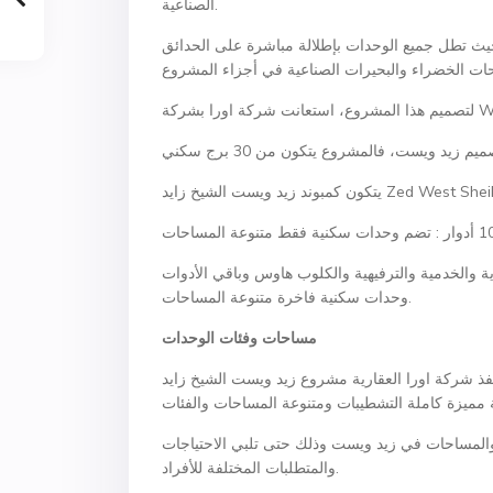
الصناعية.
حيث تطل جميع الوحدات بإطلالة مباشرة على الحدائق
 مخصصة للوحدات التجارية والخدمية والترفيهية والكلوب هاوس وباقي الأدوات
وحدات سكنية فاخرة متنوعة المساحات.
مساحات وفئات الوحدات
ذ شركة اورا العقارية مشروع زيد ويست الشيخ زايد Zed West Sheikh Zayed على 6 مراحل توفر من خلالها 4500
المساحات في زيد ويست وذلك حتى تلبي الاحتياجات
والمتطلبات المختلفة للأفراد.