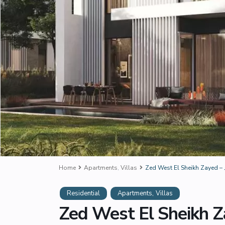
Home
Apartments
,
Villas
,
Residential
Apartments
Villas