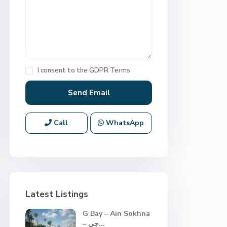
I consent to the
GDPR Terms
Call
WhatsApp
Latest Listings
G Bay – Ain Sokhna
– جي...