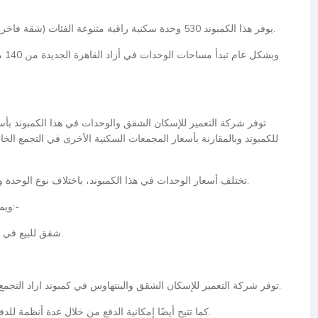
يوفر هذا الكمبوند 530 وحدة سكنية راقية متنوعة الفئات (شقة فاخرة ودوبلكس وبنتهاوس أو شقق أرضية مرفقة بحديقة).
توفر شركة التعمير للإسكان الشقق والوحدات في هذا الكمبوند بأسع
للكمبوند وبالمقارنة بأسعار المجمعات السكنية الأخرى في التجمع الخ
تختلف أسعار الوحدات في هذا الكمبوند، باختلاف نوع الوحدة وموقعها داخل الكمبوند واختلاف نظام الدفع والتقسيط.
ويمكننا أن نوضح أسعار الوحدات في أزاد التجمع كما يلي:-
شقق للبيع في التجمع الخامس بسعر يبدأ من 3.1 مليون جنيه مصري.
توفر شركة التعمير للإسكان الشقق والبنتهاوس في كمبوند ازاد التجمع الخامس للبيع من خلال أنظمة سداد وتقسيط ميسرة.
كما تتيح أيضًا إمكانية الدفع من خلال عدة أنظمة للدفع والتقسيط وذلك لتناسب الميزانيات المختلفة للأفراد.