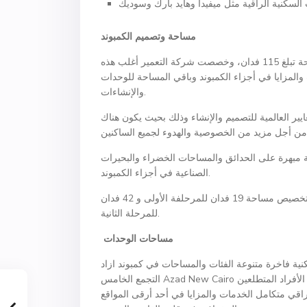
السكنية الراقية مثل ميفيدا وهايد بارك وسوديك
مساحة وتصميم الكمبوند
أنشأت شركة التعمير للإسكان كمبوند ازاد التجمع الخامس على مساحة تبلغ 115 فدان، وخصصت شركة التعمير أغلب هذه
المزايا في أجزاء الكمبوند وباقي المساحة للوحدات
والإنشاءات.
ير العالمية للتصميم والإنشاء وذلك بحيث يكون هناك
 مبهرة على الحدائق والمساحات الخضراء والبحيرات
الصناعية في أجزاء الكمبوند.
تم تصميم هذا الكمبوند على هيئة مرحلتين (أزاد 1 وأزاد 2) وذلك بتخصيص مساحة 19 فدان للمرحلفة الأولى و 42 فدان
للمرحلة الثانية.
مساحات الوحدات
ة فاخرة متنوعة الفئات والمساحات في كمبوند ازاد
التجمع الخامس Azad New Cairo وذلك حتى تلبي الاحتياجات والمتطلبات المختلفة لأكبر عدد ممكن من الأفراد المتطلعين
قي متكامل الخدمات والمزايا في أحد أرقى المواقع