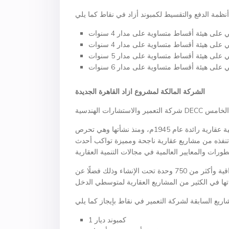
الشركة المالكة لمشروع ازاد القاهرة الجديدة
تأسست شركة التعمير والاستشارات الهندسية كشركة استثمار وتنمية عقارية رائدة عام 1945م، ومنذ نشأتها وهي تحرص
 تنفذه من مشاريع عقارية ناجحة ومميزة تواكب أحدث
خلال تاريخها، نفذت شركة التعمير أكثر من 20 ألف وحدة سكنية راقية وأكثر من 750 وحدة تحت الإنشاء وذلك فضلًا عن
كمبوند ديار 1