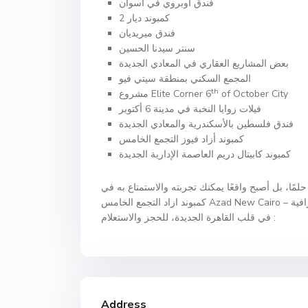
فندق أوبروي في أسوان
كمبوند ديار 2
فندق ميريديان
سنتر سيدنا الحسين
بعض المشاريع العقاري في المعادي الجديدة
المجمع السكني بمنطقة سيتي فيو
th
of October City
مشروع Elite Corner 6
فيلات زوايا النخبة في مدينة 6 أكتوبر
فندق فلسطين بالأسكندرية والمعادي الجديدة
كمبوند أزاد فيوز التجمع الخامس
كمبوند كابيتال دريم العاصمة الإدارية الجديدة
مًا، بل أصبح واقعًا يمكنك تجربته والاستمتاع به في
كمبوند ازاد التجمع الخامس Azad New Cairo – مجمع سكني راقي متكامل الخدمات والمزايا في أرقى المواقع الجغرافية
في قلب القاهرة الجديدة، للحجز والاستعلام :
Address