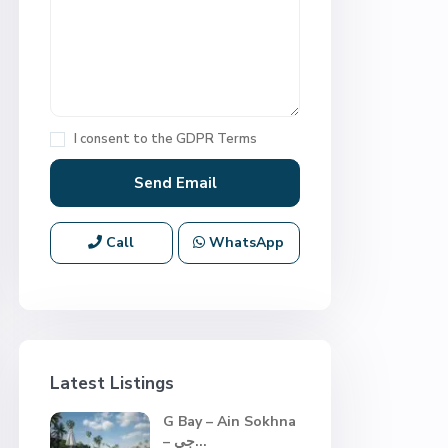
I consent to the
GDPR Terms
Call
WhatsApp
Latest Listings
G Bay – Ain Sokhna
– جي...