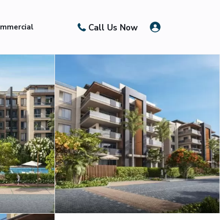
Call Us Now
mmercial