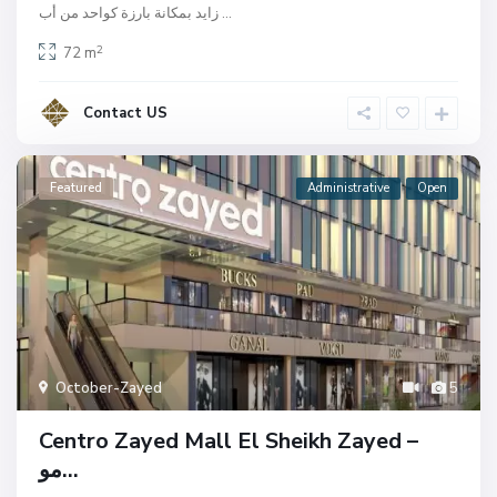
...
زايد بمكانة بارزة كواحد من أب
2
72 m
Contact US
Featured
Administrative
Open
October-Zayed
5
Centro Zayed Mall El Sheikh Zayed –
مو...