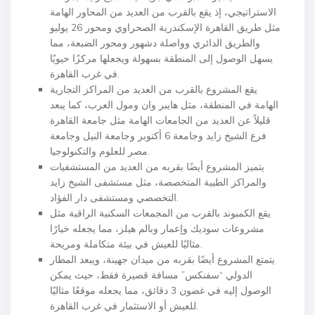
الاستراتيجي، إذ يقع بالقرب من العديد من المحاور الهامة
مثل طريق القاهرة الإسكندرية الصحراوي ومحور 26 يوليو
والطريق الدائري وواصلة دشهور ومحور الضبعة، مما
يسهل الوصول إلى المنطقة بسهولة ويجعلها مركزًا حيويًا
في غرب القاهرة.
يقع المشروع بالقرب من العديد من المراكز التجارية
الهامة في المنطقة، مثل هايبر وان ومول العرب، كما يبعد
قليلاً عن العديد من الجامعات الهامة مثل جامعة القاهرة
فرع الشيخ زايد وجامعة 6 أكتوبر وجامعة النيل وجامعة
مصر للعلوم والتكنولوجيا.
يتميز المشروع أيضًا بقربه من العديد من المستشفيات
والمراكز الطبية المتخصصة، مثل مستشفى الشيخ زايد
التخصصي ومستشفى دار الفؤاد.
يقع الكمبوند بالقرب من المجمعات السكنية الراقية مثل
مشروعات سوديك وإعمار وبالم هيلز، مما يجعله خيارًا
مثاليًا للعيش في بيئة متكاملة ومريحة.
يتمتع المشروع أيضًا بقربه من ميدان جهينة، ويبعد المطار
الدولي “سفنكس” مسافة قصيرة فقط، حيث يمكن
الوصول إليه في غضون 3 دقائق، مما يجعله موقعًا مثاليًا
للعيش أو الاستثمار في غرب القاهرة.