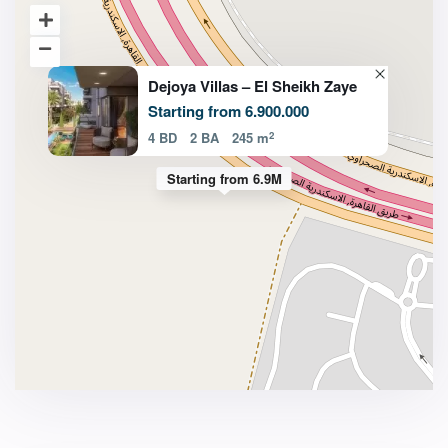
Dejoya Villas – El Sheikh Zaye
Starting from 6.900.000
2
4 BD
2 BA
245 m
Starting from 6.9M