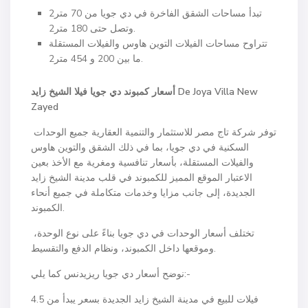
تبدأ مساحات الشقق الفاخرة في دي جويا من 70 متر2
وتصل حتى 180 متر2.
تتراوح مساحات الفيلات التوين هاوس والفيلات المستقلة
ما بين 200 و 454 متر2.
De Joya Villa New
أسعار كمبوند دي جويا فيلا الشيخ زايد
Zayed
توفر شركة تاج مصر للاستثمار والتنمية العقارية جميع الوحدات
السكنية في دي جويا، بما في ذلك الشقق والتوين هاوس
والفيلات المستقلة، بأسعار تنافسية ومغرية مع الأخذ بعين
الاعتبار الموقع المميز للكمبوند في قلب مدينة الشيخ زايد
الجديدة، إلى جانب مزايا وخدمات متكاملة في جميع أنحاء
الكمبوند.
تختلف أسعار الوحدات في دي جويا بناءً على نوع الوحدة،
وموقعها داخل الكمبوند، ونظام الدفع والتقسيط.
نوضح أسعار دي جويا ريزيدنس كما يلي:-
فيلات للبيع في مدينة الشيخ زايد الجديدة بسعر يبدأ من 4.5