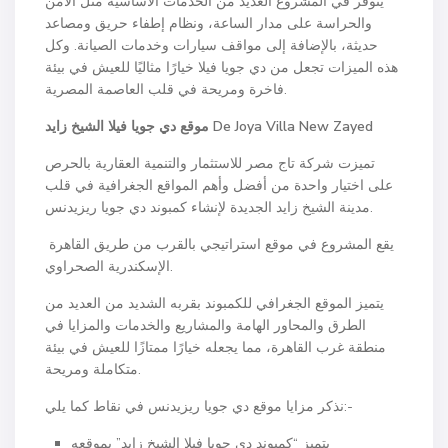
يتوفر في المشروع العديد من الخدمات الأساسية مثل الأمن
والحراسة على مدار الساعة، ونظام إطفاء حريق ومصاعد
حديثة، بالإضافة إلى مواقف سيارات وخدمات الصيانة. وكل
هذه الميزات تجعل من دي جويا فيلا خيارًا مثاليًا للعيش في بيئة
فاخرة ومريحة في قلب العاصمة المصرية.
De Joya Villa New Zayed
موقع دي جويا فيلا الشيخ زايد
تميزت شركة تاج مصر للاستثمار والتنمية العقارية بالحرص
على اختيار واحدة من أفضل وأهم المواقع الجغرافية في قلب
مدينة الشيخ زايد الجديدة لإنشاء كمبوند دي جويا ريزيدنس.
يقع المشروع في موقع استراتيجي بالقرب من طريق القاهرة
الإسكندرية الصحراوي.
يتميز الموقع الجغرافي للكمبوند بقربه الشديد من العديد من
الطرق والمحاور الهامة والمشاريع والخدمات والمزايا في
منطقة غرب القاهرة، مما يجعله خيارًا ممتازًا للعيش في بيئة
متكاملة ومريحة.
نذكر مزايا موقع دي جويا ريزيدنس في نقاط كما يلي:-
يتميز “كمبوند دي جويا فيلا الشيخ زايد” بموقعه