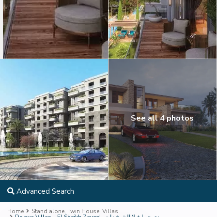
See all 4 photos
Advanced Search
Home
Stand alone
,
Twin House
,
Villas