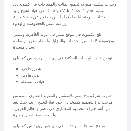
وحدات سكنية متنوعة لجميع الفئات والمساحات في كمبوند دي
جويا فيلا الشيخ زايد De Joya Villa New Zayed، لتلبية
احتياجات ومتطلبات الأفراد الذين يبحثون عن بيئة عصرية
وراقية تتميز بالخصوصية والهدوء.
يقع الكمبوند في موقع مميز في غرب القاهرة، ويتميز
بمجموعة كاملة من الخدمات والمزايا، وأسعار مغرية وأنظمة
سداد ميسرة.
نوضح فئات الوحدات السكنية في دي جويا ريزدينس كما يلي:-
شقق فاخرة
توين هاوس
فيلات مستقلة
اختارت شركة تاج مصر للاستثمار والتطوير العقاري المهندس
مدحت درة لتصميم كمبوند دي جويا فيلا الشيخ زايد، حيث يعد
من أهم خبراء التصميم المعماري في مصر والعالم العربي،
ولديه سابقة أعمال مميزة.
نوضح مساحات الوحدات في دي جويا ريزيدنس كما يلي:-