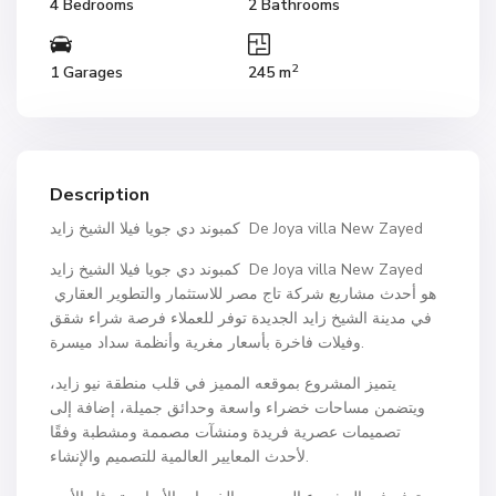
4 Bedrooms
2 Bathrooms
2
1 Garages
245 m
Description
كمبوند دي جويا فيلا الشيخ زايد De Joya villa New Zayed
كمبوند دي جويا فيلا الشيخ زايد De Joya villa New Zayed
هو أحدث مشاريع شركة تاج مصر للاستثمار والتطوير العقاري
في مدينة الشيخ زايد الجديدة توفر للعملاء فرصة شراء شقق
وفيلات فاخرة بأسعار مغرية وأنظمة سداد ميسرة.
يتميز المشروع بموقعه المميز في قلب منطقة نيو زايد،
ويتضمن مساحات خضراء واسعة وحدائق جميلة، إضافة إلى
تصميمات عصرية فريدة ومنشآت مصممة ومشطبة وفقًا
لأحدث المعايير العالمية للتصميم والإنشاء.