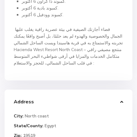
كمبوند ذا كراون 6 أكتوبر.
كمبوند بادية 6 أكتوبر.
كمبوند وودفيل 6 أكتوبر.
قضاء أجازتك الصيفية في بيئة عصرية راقية يغلب عليها
الجمال والخصوصية والهدوء لم يعد حلمًا، بل أصبح واقعًا يمكنك
تجربته والاستمتاع به في قرية هاسيندا ويست الساحل الشمالي
Hacienda West Resort North Coast – منتجع مصيفي راقي
متكامل الخدمات والمزايا في أرقى شواطيء البحر المتوسط
في قلب الساحل الشمالي، للحجز والاستعلام :
Address
City:
North coast
State/County:
Egypt
Zip:
19519