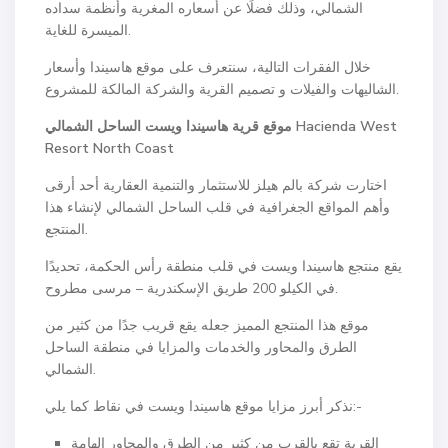
الشمالي، وذلك فضلًا عن أسعاره المغرية وأنظمة سداده
الميسرة للغاية.
خلال الفقرات التالية، سنتعرف على موقع هاسيندا وأسعار
الشاليهات والفيلات و تصميم القرية والشركة المالكة للمشروع.
Hacienda West
موقع قرية هاسيندا ويست الساحل الشمالي
Resort North Coast
اختارت شركة بالم هيلز للاستثمار والتنمية العقارية أحد أرقى
وأهم المواقع الجغرافية في قلب الساحل الشمالي لإنشاء هذا
المنتجع.
يقع منتجع هاسيندا ويست في قلب منطقة رأس الحكمة، تحديدًا
في الكيلو 200 طريق الإسكندرية – مرسى مطروح.
موقع هذا المنتجع المميز جعله يقع قريب جدًا من كثير من
الطرق والمحاور والخدمات والمزايا في منطقة الساحل
الشمالي.
نذكر أبرز مزايا موقع هاسيندا ويست في نقاط كما يلي:-
القرية تقع بالقرب من كثير من الطرق والمحاور الهامة