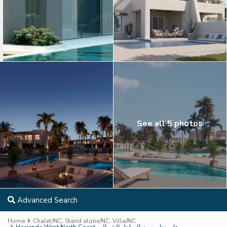
See all 5 photos
Advanced Search
Home
Chalet/NC
,
Stand alone/NC
,
Villa/NC