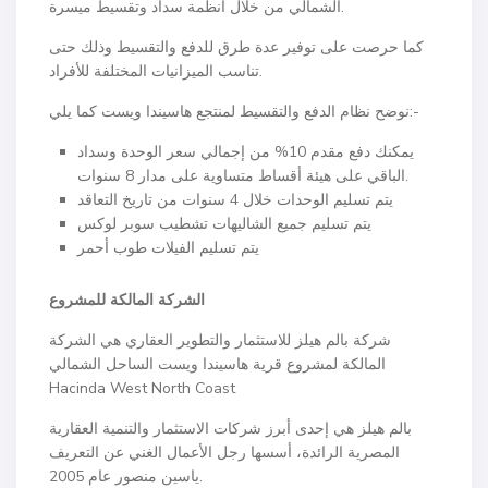
الشمالي من خلال أنظمة سداد وتقسيط ميسرة.
كما حرصت على توفير عدة طرق للدفع والتقسيط وذلك حتى
تناسب الميزانيات المختلفة للأفراد.
نوضح نظام الدفع والتقسيط لمنتجع هاسيندا ويست كما يلي:-
يمكنك دفع مقدم 10% من إجمالي سعر الوحدة وسداد
الباقي على هيئة أقساط متساوية على مدار 8 سنوات.
يتم تسليم الوحدات خلال 4 سنوات من تاريخ التعاقد
يتم تسليم جميع الشاليهات تشطيب سوبر لوكس
يتم تسليم الفيلات طوب أحمر
الشركة المالكة للمشروع
شركة بالم هيلز للاستثمار والتطوير العقاري هي الشركة
المالكة لمشروع قرية هاسيندا ويست الساحل الشمالي
Hacinda West North Coast
بالم هيلز هي إحدى أبرز شركات الاستثمار والتنمية العقارية
المصرية الرائدة، أسسها رجل الأعمال الغني عن التعريف
ياسين منصور عام 2005.