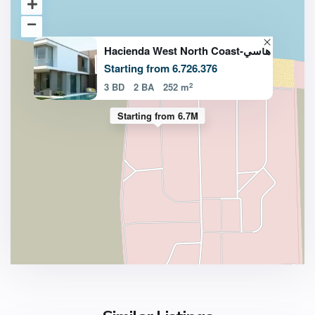
Hacienda West North Coast-هاسي
Starting from 6.726.376
2
3 BD
2 BA
252 m
Starting from 6.7M