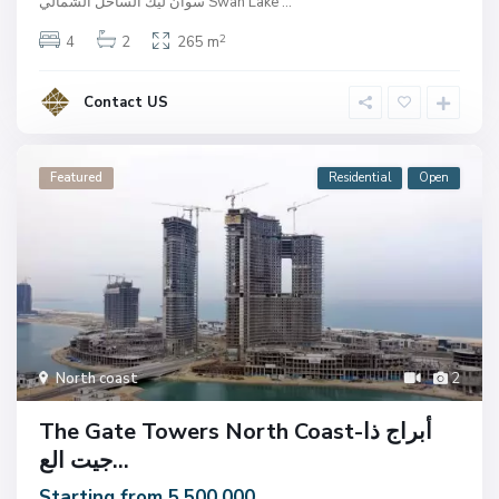
...
سوان ليك الساحل الشمالي Swan Lake
2
4
2
265 m
Contact US
Featured
Residential
Open
North coast
2
The Gate Towers North Coast-أبراج ذا
جيت الع...
Starting from 5.500.000