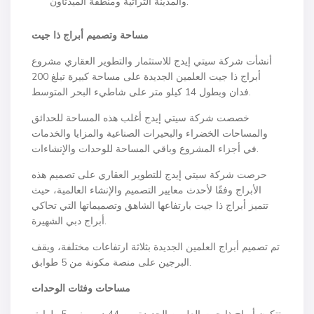
والمدينة التراثية ومنطقة الميدتاون.
مساحة وتصميم أبراج ذا جيت
أنشأت شركة سيتي إيدج للاستثمار والتطوير العقاري مشروع
أبراج ذا جيت العلمين الجديدة على مساحة كبيرة تبلغ 200
فدان وبطول 14 كيلو متر على شاطيء البحر المتوسط.
خصصت شركة سيتي إيدج أغلب هذه المساحة للحدائق
والمساحات الخضراء والبحيرات الصناعية والمزايا والخدمات
في أجزاء المشروع وباقي المساحة للوحدات والإنشاءات.
حرصت شركة سيتي إيدج للتطوير العقاري على تصميم هذه
الأبراج وفقًا لأحدث معايير التصميم والإنشاء العالمية، حيث
تتميز أبراج ذا جيت بارتفاعها الشاهق وتصميماتها التي تحاكي
أبراج دبي الشهيرة.
تم تصميم أبراج العلمين الجديدة بثلاثة ارتفاعات مختلفة، ويقف
البرجين على منصة مكونة من 5 طوابق.
مساحات وفئات الوحدات