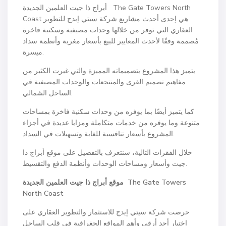
أبراج ذا جيت العلمين الجديدة The Gate Towers North
Coast هي إحدى أحدث مشاريع شركة سيتي إيدج للتطوير
العقاري التي توفر من خلالها وحدات مصيفية وسكنية فاخرة
مُصممة وفقًا لأحدث المعايير للبيع بأسعار مغرية وأنظمة سداد
ميسرة.
يتميز هذا المشروع بتصميماته المميزة والتي غيرت الكثير من
مفاهيم تصميم القرى والمنتجعات والوحدات المصيفية في
الساحل الشمالي.
كما يتميز أيضًا بما يوفره من وحدات سكنية فاخرة بمساحات
متنوعة وما يوفره من خدمات متكاملة ومزايا عديدة في أجزاء
المشروع بأسعار تنافسية للغاية وتسهيلات في السداد.
خلال الفقرات التالية، سنتعرف بالتفصيل على موقع أبراج ذا
جيت وأسعار ومساحات الوحدات وأنظمة الدفع والتقسيط.
The Gate Towers
موقع أبراج ذا جيت العلمين الجديدة
North Coast
حرصت شركة سيتي إيدج للاستثمار والتطوير العقاري على
اختيار أحد أرقى وأهم المواقع الجغرافية في قلب الساحل