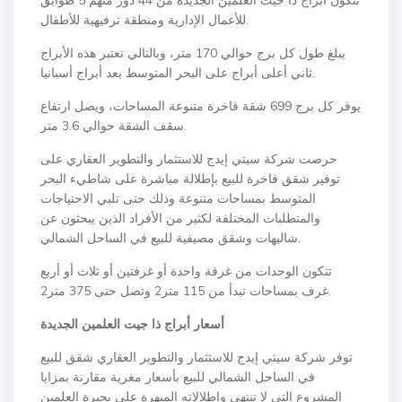
تتكون أبراج ذا جيت العلمين الجديدة من 44 دور منهم 5 طوابق
للأعمال الإدارية ومنطقة ترفيهية للأطفال.
يبلغ طول كل برج حوالي 170 متر، وبالتالي تعتبر هذه الأبراج
ثاني أعلى أبراج على البحر المتوسط بعد أبراج أسبانيا.
يوفر كل برج 699 شقة فاخرة متنوعة المساحات، ويصل ارتفاع
سقف الشقة حوالي 3.6 متر.
حرصت شركة سيتي إيدج للاستثمار والتطوير العقاري على
توفير شقق فاخرة للبيع بإطلالة مباشرة على شاطيء البحر
المتوسط بمساحات متنوعة وذلك حتى تلبي الاحتياجات
والمتطلبات المختلفة لكثير من الأفراد الذين يبحثون عن
شاليهات وشقق مصيفية للبيع في الساحل الشمالي.
تتكون الوحدات من غرفة واحدة أو غرفتين أو ثلاث أو أربع
غرف بمساحات تبدأ من 115 متر2 وتصل حتى 375 متر2.
أسعار أبراج ذا جيت العلمين الجديدة
توفر شركة سيتي إيدج للاستثمار والتطوير العقاري شقق للبيع
في الساحل الشمالي للبيع بأسعار مغرية مقارنة بمزايا
المشروع التي لا تنتهي وإطلالاته المبهرة على بحيرة العلمين