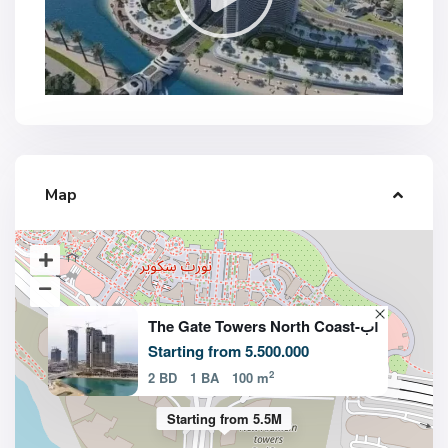
Map
The Gate Towers North Coast-أب
Starting from 5.500.000
2
2 BD
1 BA
100 m
Starting from 5.5M