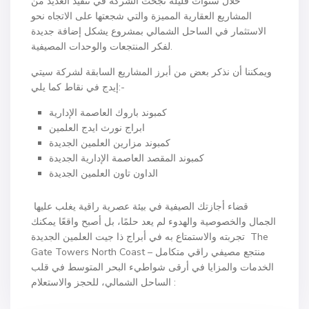
خلال سنوات قليلة نجحت الشركة في تنفيذ العديد من
المشاريع العقارية المميزة والتي شجعتها على الاتجاه نحو
الاستثمار في الساحل الشمالي بمشروع يشكل إضافة جديدة
لفكر المنتجعات والوحدات المصيفية.
ويمكننا أن نذكر بعض من أبرز المشاريع السابقة لشركة سيتي
إيدج في نقاط كما يلي:-
كمبوند باروك العاصمة الإدارية
ابراج نورث ايدج العلمين
كمبوند مزارين العلمين الجديدة
كمبوند المقصد العاصمة الإدارية الجديدة
الداون تاون العلمين الجديدة
قضاء أجازتك الصيفية في بيئة عصرية راقية يغلب عليها
الجمال والخصوصية والهدوء لم يعد حلمًا، بل أصبح واقعًا يمكنك
تجربته والاستمتاع به في أبراج ذا جيت العلمين الجديدة The
Gate Towers North Coast – منتجع مصيفي راقي متكامل
الخدمات والمزايا في أرقى شواطيء البحر المتوسط في قلب
الساحل الشمالي، للحجز والاستعلام :