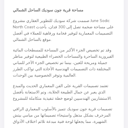
مساحة قرية جون سوديك الساحل الشمالي ‌
صممت شركة سوديك للتطوير العقاري مشروع June Sodic
North Coast على مساحة ضخمة تصل إلى 300 فدان، بأحدث
التصميمات المعمارية لتوفير فخامة ورفاهية للعملاء في أفضل
موقع بالساحل الشمالي.
وقد تم تخصيص الجزء الأكبر من المساحة للمسطحات المائية
الفيروزية الساحرة والمساحات الخضراء الطبيعية لتوفير مناظر
جميلة ومريحة للعين، بينما تم تخصيص الجزء الآخر للمباني
المختلفة ذات التصميمات الهندسية الأخاذة التي تواكب الطرز
العالمية وتوفر الخصوصية بين الوحدات.
تعتمد تصميمات القرية على الفن المعماري الحديث والمبدع
الذي يعبر عن جمال الطبيعة الخلابة، وتم الاستعانة بأفضل
الاستشاريين الهندسيين لوضع خطة تنفيذية متكاملة للمشروع.
تصميمات قرية جون سوديك تتميز بالأسلوب المعماري الراقي
المزخرف بشكل مذهل واستيحاء تصميماتها من ميامي بيتش
الشهيرة، مما يجعلها لوحة فنية مبدعة تلائم اختلاف الأذواق.