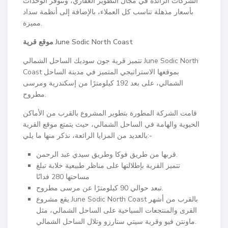
الشركات الرائدة في مجال التطوير العقاري، وتتوفر الوحدات
بأسعار مذهلة تناسب كل العملاء، بالإضافة إلى أنظمة سداد
مميزة.
June Sodic North Coast
موقع قرية
تتميز قرية جون سوديك الساحل الشمالي June Sodic North
Coast بموقعها الاستراتيجي المتميز في مدينة الساحل
الشمالي، على بعد 192 كيلومترًا من إسكندرية ومرسى
مطروح.
قامت الشركة المطورة بتطوير المشروع بالقرب من الأماكن
الحيوية والهامة في الساحل الشمالي، حيث يتمتع موقع القرية
بالعديد من المزايا الرائعة، نذكر منها ما يلي:-
قربها من طريق فوكا وطريق سيدي عبد الرحمن.
تتميز القرية بإطلالتها على مناظر طبيعية خلابة تبلغ
مساحتها 280 فدانًا
تبعد حوالي 90 كيلومترًا عن مرسى مطروح.
يقع مشروع June Sodic North Coast بالقرب من أشهر
القرى والمنتجعات السياحية على الساحل الشمالي، مثل
ماونتن فيو وقرية سيتي ستارزو وتلال الساحل الشمالي.