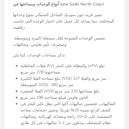
June Sodic North Coast
أنواع الوحدات ومساحتها في
تتميز قرية جون سوديك الساحل الشمالي بتنوع وحداتها
المختلفة، مما يساعد كل عميل على اختيار الوحدة التي تناسب
رفاهيته.
تتضمن الوحدات المتنوعة فلل مستقلة (كبيرة ومتوسطة
وصغيرة)، تاون هاوس، وشاليهات.
نذكر مساحات الوحدات كما يلي:
فيلات الشاطئية (FV) والمطلة على البحر (+FV) تبلغ
مساحتهما 278 متر مربع.
تبلغ مساحة الفيلا الكبيرة (V01) 327 متر مربع والفيلا
المتوسطة (V02) 280 متر مربع.
الفيلا الصغيرة (V03) تبلغ مساحتها 220 متر مربع.
التاون هاوس فيبلغ مساحته 196 متر مربع.
الشاليهات، فتتضمن شاليهات أكوا التي تطل على البحر في
الصف الرابع بنسبة 25% تقريبًا، وتتميز بحمامات سباحة
رائعة ومصاعد كهربائية، وشاليهات (G+2) المصممة على
نظام المصاطب وتتكون من 2-3 شاليهات في كل طابق.