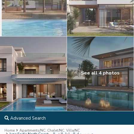
See all 4 photos
Advanced Search
Home
Apartments/NC
,
Chalet/NC
,
Villa/NC