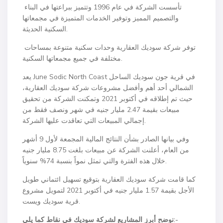
تأسست الشركة في عام 1996 وتتميز ببراعتها في البناء
والتصميم المميز وتوفير الخدمات المتميزة في مجمعاتها
السكنية الحديثة.
توفر شركة سوديك العقارية وحدات سكنية متنوعة بمساحات
مختلفة في جميع مجمعاتها السكنية.
يعد June Sodic North Coast في قرية جون سوديك الساحل
الشمالي أحد أهم وأفضل مشروعات شركة سوديك العقارية،
حيث تم إطلاقه في أكتوبر 2021 وتمكنت الشركة من تحقيق
مبيعات بقيمة 2.47 مليار جنيه في شهر ونصف فقط من
إجمالي المبيعات التي تعاقدت عليها الشركة.
وفي بيانها الصادر بشأن النتائج المالية المجمعة لأول 9 أشهر
من العام، أعلنت الشركة عن مبيعات بلغت 8.75 مليار جنيه
خلال هذه الفترة والتي تمثل نمواً بنسبة 74% سنوياً.
كما قامت شركة سوديك العقارية بتوقيع تسهيل ائتماني طويل
الأجل بقيمة 1.57 مليار جنيه في أكتوبر 2021 لتمويل مشروع
قرية سوديك ويست.
نوضح أبرز المشاريع لشركة سوديك في نقاط كما يلي:-