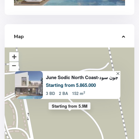
Map
June Sodic North Coast-جون سود
Starting from 5.865.000
2
3 BD
2 BA
152 m
Starting from 5.9M